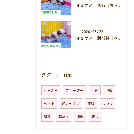
413 オス 落石（おちいし）
2026/03/22
412 オス 別当賀（べっとが）
タグ
Tags
シーズー
ブリーダー
元気
健康
ペット
飼いやすい
直販
しつけ
繁殖
初めて
温和
癒し