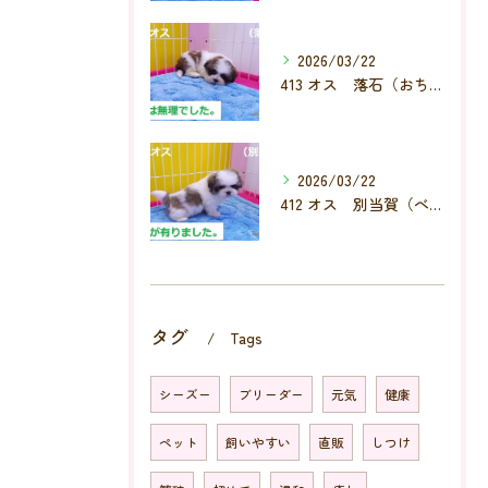
2026/03/22
413 オス 落石（おちいし）
2026/03/22
412 オス 別当賀（べっとが）
タグ
Tags
シーズー
ブリーダー
元気
健康
ペット
飼いやすい
直販
しつけ