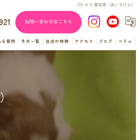
310 オス 愛知県（あいちけん）
921
お問い合わせはこちら
ある質問
子犬一覧
当店の特徴
アクセス
ブログ
コラム
子犬販売
見学
ペットショップ
ん）
交配
小型犬