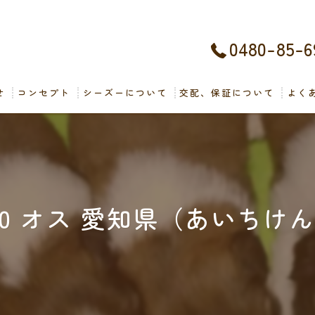
0480-85-6
せ
コンセプト
シーズーについて
交配、保証について
よく
10 オス 愛知県（あいちけ