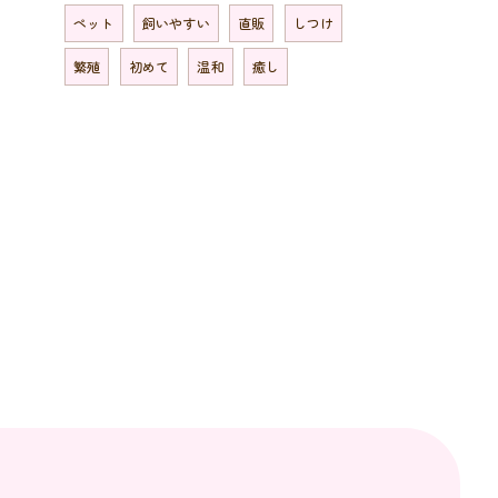
ペット
飼いやすい
直販
しつけ
繁殖
初めて
温和
癒し