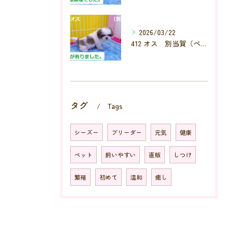
2026/03/22
412 オス 別当賀（べっとが）
タグ
Tags
シーズー
ブリーダー
元気
健康
ペット
飼いやすい
直販
しつけ
繁殖
初めて
温和
癒し