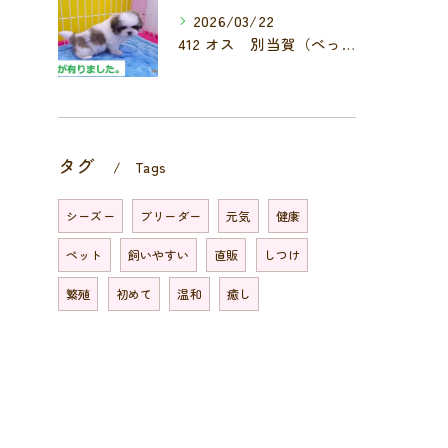
2026/03/22
412 オス 別当賀（べっとが）
タグ
Tags
シーズー
ブリーダー
元気
健康
ペット
飼いやすい
直販
しつけ
繁殖
初めて
温和
癒し