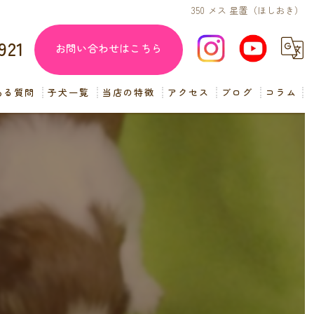
350 メス 星置（ほしおき）
921
お問い合わせはこちら
ある質問
子犬一覧
当店の特徴
アクセス
ブログ
コラム
子犬販売
見学
ペットショップ
）
交配
小型犬