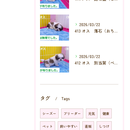
2026/03/22
413 オス 落石（おちいし）
2026/03/22
412 オス 別当賀（べっとが）
タグ
Tags
シーズー
ブリーダー
元気
健康
ペット
飼いやすい
直販
しつけ