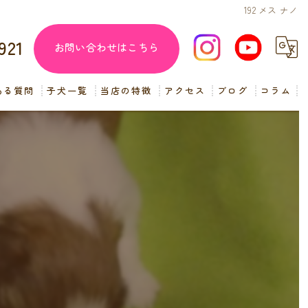
192 メス ナノ
921
お問い合わせはこちら
ある質問
子犬一覧
当店の特徴
アクセス
ブログ
コラム
子犬販売
見学
ペットショップ
交配
小型犬