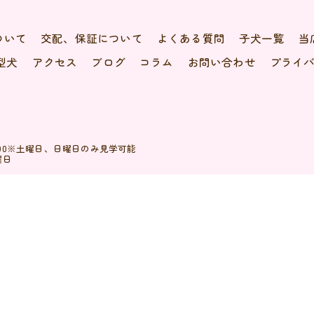
ついて
交配、保証について
よくある質問
子犬一覧
当
型犬
アクセス
ブログ
コラム
お問い合わせ
プライ
20:00※土曜日、日曜日のみ見学可能
曜日
© 2026 シーズーのブリーダーなら天使道場 ALL RIGHTS RESERVED.