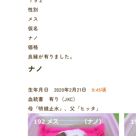
１９２
性別
メス
仮名
ナノ
価格
良縁が有りました。
ナノ
生年月日 2020年2月21日
9:45頃
血統書 有り（JKC）
母「明鏡止水」、父「ヒッタ」