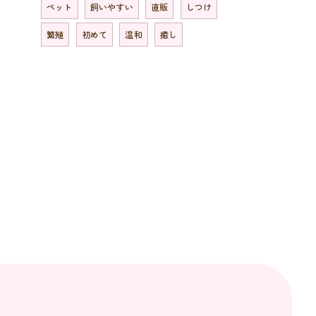
ペット
飼いやすい
直販
しつけ
繁殖
初めて
温和
癒し