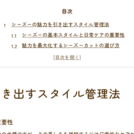
目次
シーズーの魅力を引き出すスタイル管理法
シーズーの基本スタイルと日常ケアの重要性
魅力を最大化するシーズーカットの選び方
毛の伸びやすさと清潔感維持のコツ
シーズーのスタイル管理で臭い予防の工夫
性格や特徴に合ったシーズーカット提案
顔や足のカットでかわいさアップする秘訣
引き出すスタイル管理法
シーズーの顔カットで印象アップする方法
足元のカットがもたらすシーズーの清潔感
まんまるカットでシーズーの可愛さを引き出す
重要性
シーズーカットで顔や足を美しく保つコツ