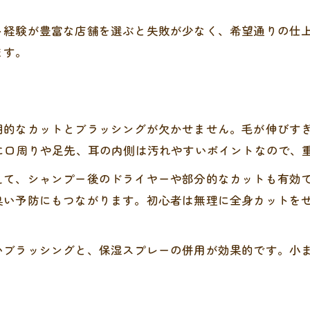
短めカットで毎日快適なケアを始めよう
ト経験が豊富な店舗を選ぶと失敗が少なく、希望通りの仕
短めカットがシーズーに適する理由と効果
ます。
シーズーの短めスタイルで時短お手入れ実現
カット短めで抜け毛や絡まり対策も万全に
毎日快適に過ごせるシーズーカットのコツ
期的なカットとブラッシングが欠かせません。毛が伸びす
短めスタイルでシーズーの臭い予防も叶える
に口周りや足先、耳の内側は汚れやすいポイントなので、
気になるシーズーの欠点と向き合う方法
えて、シャンプー後のドライヤーや部分的なカットも有効
シーズーの欠点とその特徴を正しく理解する
臭い予防にもつながります。初心者は無理に全身カットを
シーズーの吠えやすさや臭い問題の対策法
性格や体質に合ったシーズースタイル改善策
いブラッシングと、保湿スプレーの併用が効果的です。小
ダブルコート特有の悩みと日常ケアの工夫
噛み癖や頑固さに向き合うシーズーしつけ術