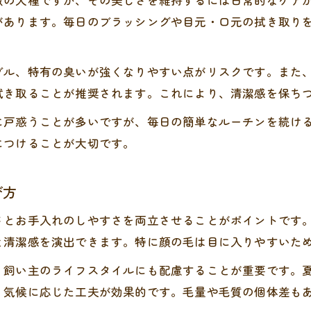
徴の犬種ですが、その美しさを維持するには日常的なケア
顔周りの毛と足先のケアで臭い対策も万全
があります。毎日のブラッシングや目元・口元の拭き取り
冬にも安心のシーズースタイルの選び方
冬場におすすめのシーズーカットスタイル
ブル、特有の臭いが強くなりやすい点がリスクです。また
シーズーの冬用カットで寒さ対策を強化
拭き取ることが推奨されます。これにより、清潔感を保ち
毛の長さ調整でシーズーの体温管理を実現
に戸惑うことが多いですが、毎日の簡単なルーチンを続け
冬でも快適！シーズースタイルの工夫と注意点
につけることが大切です。
シーズー冬カットで乾燥や寒さを防ぐ方法
臭い対策もできるお手入れ実践法を紹介
び方
シーズーの臭い原因と正しいケア手順
さとお手入れのしやすさを両立させることがポイントです
顔や耳のシワケアでシーズーの清潔を保つ
と清潔感を演出できます。特に顔の毛は目に入りやすいた
日常のお手入れで臭いを防ぐシーズー対策
、飼い主のライフスタイルにも配慮することが重要です。
シーズーの皮脂・食べかすに強いケア方法
、気候に応じた工夫が効果的です。毛量や毛質の個体差も
シーズー専用の臭い対策グッズ活用術