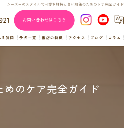
シーズーのスタイルで可愛さ維持と臭い対策のためのケア完全ガイド
921
お問い合わせはこちら
ある質問
子犬一覧
当店の特徴
アクセス
ブログ
コラム
子犬販売
見学
ペットショップ
ためのケア完全ガイド
交配
小型犬