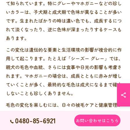
て知られています。特にグレーやマホガニーなどの珍し
いカラーは、子犬期と成犬期で色味が異なることが多い
です。生まれたばかりの時は濃い色でも、成長するにつ
れて淡くなったり、逆に色味が深まったりするケースも
あります。
この変化は遺伝的な要素と生活環境の影響が複合的に作
用して起こります。たとえば「シーズー グレー」では、
親犬の毛色や血統、さらには食事や日光の影響も考慮さ
れます。マホガニーの場合は、成長とともに赤みが増し
ていくことが多く、最終的な毛色は成犬になるまで確定
しないことも珍しくありません。
毛色の変化を楽しむには、日々の被毛ケアと健康管理が
重要です。失敗例として「思っていた色と違った」とい
0480-85-6921
お問い合わせはこちら
う声もありますが、逆に「成長ごとに変わる毛色が愛お