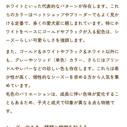
シーズー珍しい色に出会える方法
ホワイトといった代表的なパターンが存在します。これ
ブリーダーが語る珍しいシーズーカラー
らのカラーはペットショップやブリーダーでもよく見か
シーズーのレアな毛色とは何か徹底分析
ける定番で、多くの愛犬家に親しまれています。特にホ
シーズー珍しい色の定義と実例を紹介
ワイトをベースにゴールドやブラックが入る配色は、シ
ブリンドルやマホガニーの個性解説
ーズーらしい可愛らしさを強調します。
シーズーで人気の希少カラーとは
また、ゴールド＆ホワイトやブラック＆ホワイト以外に
シーズー毛色ランキングの珍色分析
も、グレーやソリッド（単色）カラー、さらにはブリン
ドルやレバーなどの珍しい色も存在します。これらは希
レアなシーズー毛色の遺伝的特徴
少性が高く、個性的なシーズーを求める方から人気を集
ソリッドカラーをもつシーズーの特徴紹介
めています。
シーズーソリッドカラーの魅力を解説
毛色のバリエーションは、成長に伴い色味が変化するこ
単色シーズーの違いと個性を知ろう
ともあるため、子犬と成犬で印象が異なる点も特徴で
ソリッドシーズーの特徴と育て方
す。
海外主流のシーズーソリッド事情
ソリッドカラーを選ぶメリット紹介