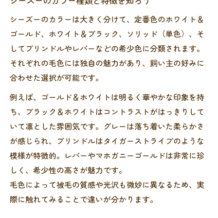
シーズーのカラー種類と特徴を知ろう
グレーやマホガニーの魅力を深掘り
シーズーのカラーは大きく分けて、定番色のホワイト＆
シーズーグレーの独特な美しさを解説
ゴールド、ホワイト＆ブラック、ソリッド（単色）、そ
してブリンドルやレバーなどの希少色に分類されます。
マホガニーゴールドの毛色の魅力
それぞれの毛色には独自の魅力があり、飼い主の好みに
シーズーグレーやマホガニーの変化
合わせた選択が可能です。
シーズー毛色マホガニーの人気理由
例えば、ゴールド＆ホワイトは明るく華やかな印象を持
シーズーグレー選びで知るべきポイント
ち、ブラック＆ホワイトはコントラストがはっきりして
毛色別に見るシーズーの個性と選び方
いて凛とした雰囲気です。グレーは落ち着いた柔らかさ
シーズー毛色で変わる性格の傾向
が感じられ、ブリンドルはタイガーストライプのような
ブリンドルや白黒の選び方ポイント
模様が特徴的。レバーやマホガニーゴールドは非常に珍
シーズー毛色で選ぶ理想のパートナー
しく、希少性の高さが魅力です。
毛色別シーズーの飼い方と注意点
毛色によって被毛の質感や光沢も微妙に異なるため、実
シーズーゴールド＆ホワイトの個性
際に触れてみることで違いが分かります。