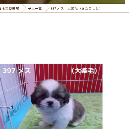
なら天使道場
子犬一覧
397 メス 大楽毛（おたのしけ）