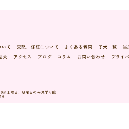
ついて
交配、保証について
よくある質問
子犬一覧
当
型犬
アクセス
ブログ
コラム
お問い合わせ
プライ
20:00※土曜日、日曜日のみ見学可能
曜日
© 2026 シーズーのブリーダーなら天使道場 ALL RIGHTS RESERVED.