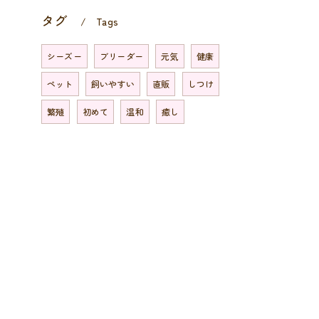
タグ
Tags
シーズー
ブリーダー
元気
健康
ペット
飼いやすい
直販
しつけ
繁殖
初めて
温和
癒し