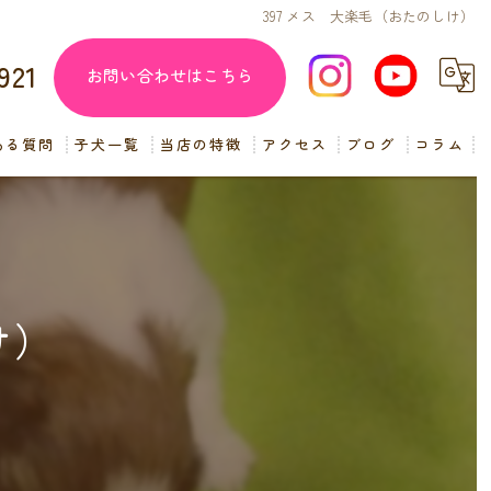
397 メス 大楽毛（おたのしけ）
921
お問い合わせはこちら
ある質問
子犬一覧
当店の特徴
アクセス
ブログ
コラム
子犬販売
見学
ペットショップ
け）
交配
小型犬