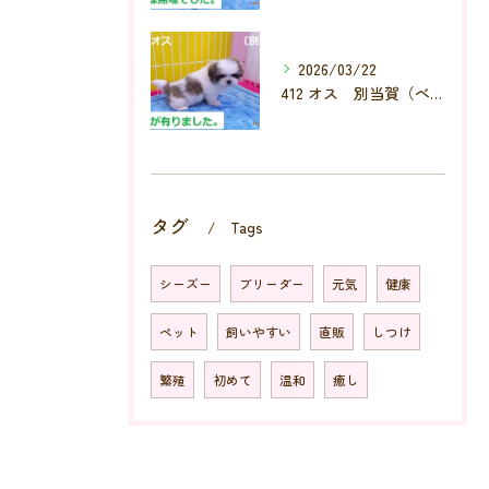
2026/03/22
412 オス 別当賀（べっとが）
タグ
Tags
シーズー
ブリーダー
元気
健康
ペット
飼いやすい
直販
しつけ
繁殖
初めて
温和
癒し