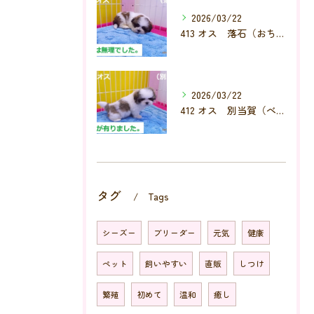
2026/03/22
413 オス 落石（おちいし）
2026/03/22
412 オス 別当賀（べっとが）
タグ
Tags
シーズー
ブリーダー
元気
健康
ペット
飼いやすい
直販
しつけ
繁殖
初めて
温和
癒し