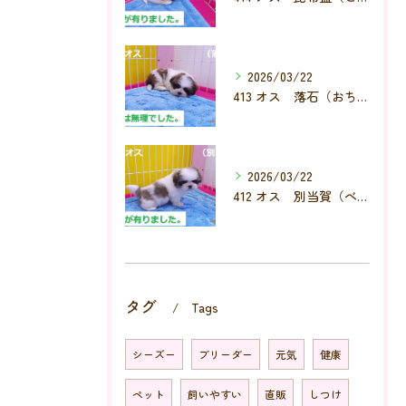
2026/03/22
413 オス 落石（おちいし）
2026/03/22
412 オス 別当賀（べっとが）
タグ
Tags
シーズー
ブリーダー
元気
健康
ペット
飼いやすい
直販
しつけ