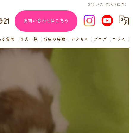
340 メス 仁木（にき）
921
お問い合わせはこちら
ある質問
子犬一覧
当店の特徴
アクセス
ブログ
コラム
子犬販売
見学
ペットショップ
交配
小型犬