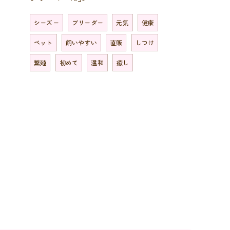
シーズー
ブリーダー
元気
健康
ペット
飼いやすい
直販
しつけ
繁殖
初めて
温和
癒し