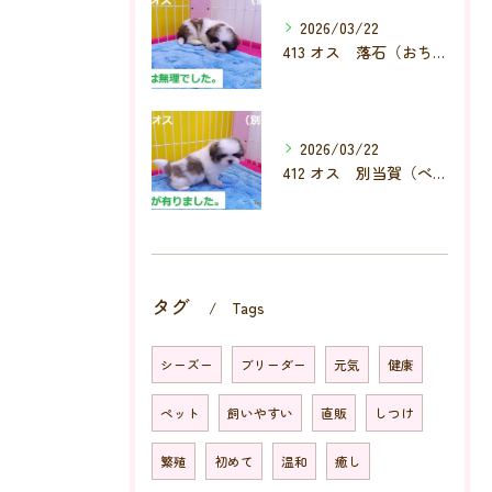
2026/03/22
413 オス 落石（おちいし）
2026/03/22
412 オス 別当賀（べっとが）
タグ
Tags
シーズー
ブリーダー
元気
健康
ペット
飼いやすい
直販
しつけ
繁殖
初めて
温和
癒し