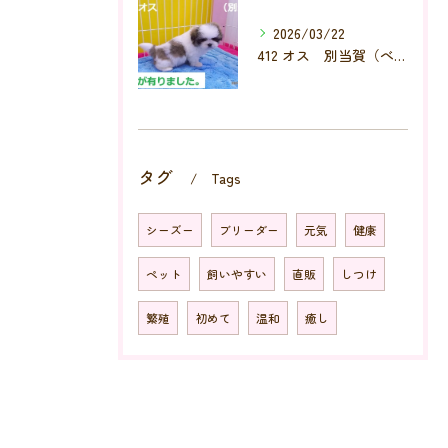
2026/03/22
412 オス 別当賀（べっとが）
タグ
Tags
シーズー
ブリーダー
元気
健康
ペット
飼いやすい
直販
しつけ
繁殖
初めて
温和
癒し