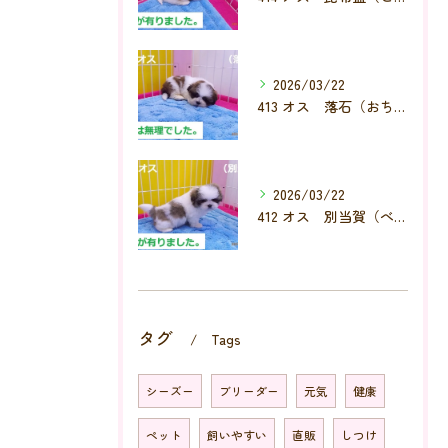
2026/03/22
413 オス 落石（おちいし）
2026/03/22
412 オス 別当賀（べっとが）
タグ
Tags
シーズー
ブリーダー
元気
健康
ペット
飼いやすい
直販
しつけ