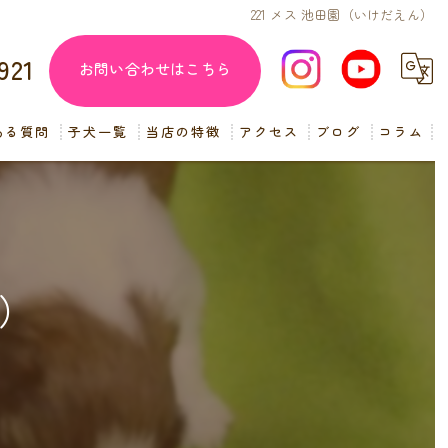
221 メス 池田園（いけだえん）
921
お問い合わせはこちら
ある質問
子犬一覧
当店の特徴
アクセス
ブログ
コラム
子犬販売
見学
ペットショップ
ん）
交配
小型犬