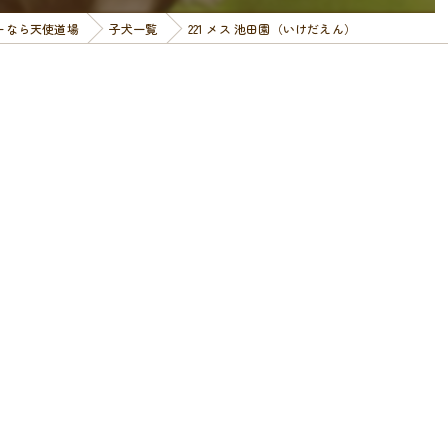
ーなら天使道場
子犬一覧
221 メス 池田園（いけだえん）