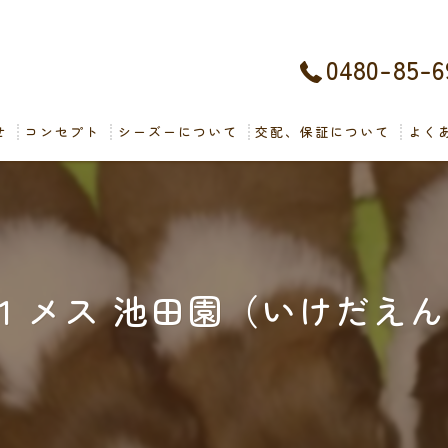
0480-85-6
せ
コンセプト
シーズーについて
交配、保証について
よく
21 メス 池田園（いけだえ