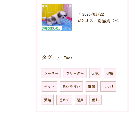
2026/03/22
412 オス 別当賀（べっとが）
タグ
Tags
シーズー
ブリーダー
元気
健康
ペット
飼いやすい
直販
しつけ
繁殖
初めて
温和
癒し