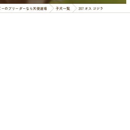
ズーのブリーダーなら天使道場
子犬一覧
207 オス ゴジラ