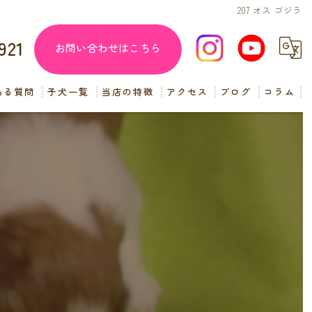
207 オス ゴジラ
921
お問い合わせはこちら
ある質問
子犬一覧
当店の特徴
アクセス
ブログ
コラム
子犬販売
見学
ペットショップ
交配
小型犬