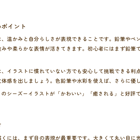
シーズーイラスト手書きで温もりを表現する方法
手書きシーズーイラストの味わい深さを楽しむ
めポイント
ふんわり感を出す手書きシーズー描写術
は、温かみと自分らしさが表現できることです。鉛筆やペ
シーズーの優しい表情を手書きで引き出すコツ
並みや柔らかな表情が活きてきます。初心者にはまず鉛筆
手書きならではのシーズーイラスト表現法
リアル系シーズー表現の秘訣を徹底解説
は、イラストに慣れていない方でも安心して挑戦できる利
シーズーイラストリアルに描くコツとコツ
立体感を出しましょう。色鉛筆や水彩を使えば、さらに優
リアルタッチでシーズーの毛並みを再現する方法
きのシーズーイラストが「かわいい」「癒される」と好評
シーズーイラストリアル表現の基本ポイント
立体感を持たせるシーズー描画テクニック
シーズーイラストリアル系の色使いと工夫
方
描くには、まず目の表現が最重要です。大きくて丸い目に