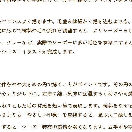
取り組みやすい手順として、まず全体のアウトラインをざ
ゆるいタッチも楽しめるシーズー美術の魅力
シーズーイラストゆるい線の描き方とコツ
をバランスよく描きます。毛並みは細かく描き込むよりも
かわいいシーズーをゆるい雰囲気で表現
要に応じて輪郭や毛の流れを調整すると、よりシーズーら
シーズーイラストゆるいタッチ練習法とは
ン、グレーなど、実際のシーズーに多い毛色を参考にする
シーズー独自の魅力をゆるく描く秘訣
いシーズーイラストが完成します。
手書きでゆるいシーズーイラストを楽しむ方法
初心者でも簡単なシーズー描き方のポイント
ツ
初心者向けシーズーイラスト描き方講座
全体をやや大きめの円で描くことがポイントです。その円
簡単に描けるシーズー顔の基本バランス
中心より少し下に、左右に離し気味に配置すると幼さや可
シーズーイラスト手書き初心者の注意点
んわりとした毛の質感を短い線で表現します。輪郭をなぞ
シーズーイラスト誰でもできる簡単コツ
ルさよりも「やさしい印象」を重視すると、見る人に癒し
シーズー描写で困らないポイントまとめ
すぎると、シーズー特有の表情が弱くなります。お手本や
手書きならではの温かみあるシーズー作画入門