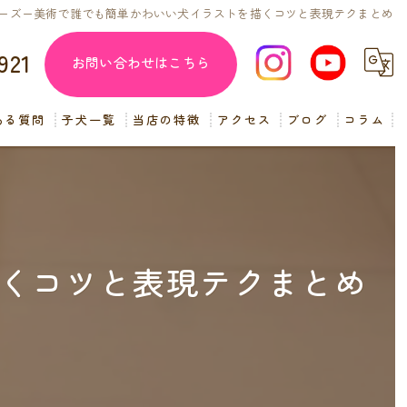
ーズー美術で誰でも簡単かわいい犬イラストを描くコツと表現テクまとめ
921
お問い合わせはこちら
ある質問
子犬一覧
当店の特徴
アクセス
ブログ
コラム
子犬販売
見学
ペットショップ
くコツと表現テクまとめ
交配
小型犬