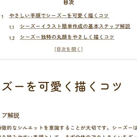
目次
やさしい手順でシーズーを可愛く描くコツ
シーズーイラスト簡単作成の基本ステップ解説
シーズー独特の丸顔をやさしく描くコツ
シーズーイラスト手書き入門のおすすめポイント
かわいいシーズー表情を引き出す描き方
シーズーイラスト簡単技で誰でも失敗しない方法
シーズーイラスト表現で愛らしさを引き出す方法
ーズーを可愛く描くコツ
シーズーイラストかわいさを表現するポイント
シーズーの大きな目を印象的に描く方法
やさしさ溢れるシーズーイラストの描き方
ップ解説
ゆるいタッチで愛らしさをアップするコツ
特徴的なシルエットを意識することが大切です。シーズー
手書き感を活かすシーズー可愛さ表現術