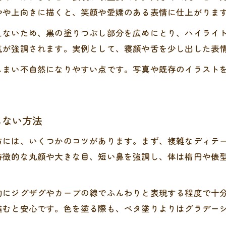
やや上向きに描くと、笑顔や愛嬌のある表情に仕上がりま
えないため、黒の塗りつぶし部分を広めにとり、ハイライ
気が強調されます。実例として、寝顔や舌を少し出した表
しまい不自然になりやすい点です。写真や既存のイラスト
しない方法
方には、いくつかのコツがあります。まず、複雑なディテ
特徴的な丸顔や大きな目、短い鼻を強調し、体は楕円や俵
的にジグザグやカーブの線でふんわりと表現する程度で十
進むと安心です。色を塗る際も、ベタ塗りよりはグラデー