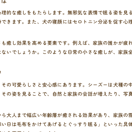
とは
シーズーが必要とする睡眠時間の理由を解説
心理的な癒しをもたらします。無邪気な表情で眠る姿を見
長く眠るシーズー犬の特徴と飼い主の心得
待できます。また、犬の寝顔にはセロトニン分泌を促す心
シーズー寝顔と正しい休息環境の整え方
長時間睡眠でも快適に過ごすコツとは
さも癒し効果を高める要素です。例えば、家族の誰かが疲
成長段階別シーズー寝顔と睡眠パターン
はないでしょうか。このような日常の小さな癒しが、家族
顔周りケアが寝顔を美しく保つ理由とは
シーズー寝顔を守る顔周りのケア方法
密
臭いを防ぐシーズー犬の顔周りお手入れ術
、その可愛らしさと安心感にあります。シーズーは犬種の
清潔な寝顔のためのシーズーケアポイント
。その姿を見ることで、自然と家族の会話が増えたり、写
寝顔が美しくなるシーズー毛並みの整え方
シーズー寝顔と皮膚トラブル予防の関係
から大人まで幅広い年齢層が癒される効果があり、家族の
寒い日は毛布をかけてあげるとぐっすり眠る」といった具