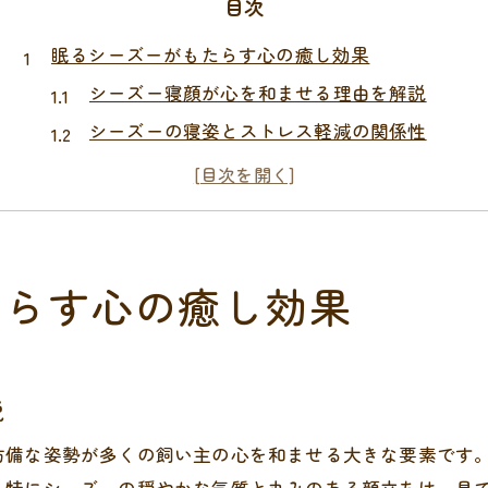
目次
眠るシーズーがもたらす心の癒し効果
シーズー寝顔が心を和ませる理由を解説
シーズーの寝姿とストレス軽減の関係性
シーズー犬が与える癒しの心理的作用とは
シーズー寝顔で家族の笑顔が増える秘密
愛犬の寝顔観察で得られる安心感について
寝顔観察で分かるシーズーの健康サイン
たらす心の癒し効果
シーズー寝顔から読み取る体調の変化
寝姿や呼吸で分かるシーズーの健康状態
シーズー犬の寝顔と快適な睡眠の関係
説
寝顔観察で気付くシーズー特有のサイン
防備な姿勢が多くの飼い主の心を和ませる大きな要素です
健康なシーズーの寝顔を見分けるポイント