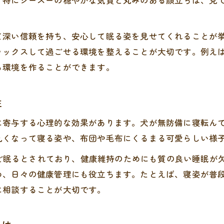
。特にシーズーの穏やかな気質と丸みのある顔立ちは、見
シーズーを快適に眠らせる環境づくりの秘訣
シーズー寝顔のための快適な寝床作りとは
て深い信頼を持ち、安心して眠る姿を見せてくれることが
犬に布団や毛布を活用した寝床環境の工夫
ラックスして過ごせる環境を整えることが大切です。例え
シーズー犬向けの静かな寝室作りのポイント
る環境を作ることができます。
シーズー寝顔のための温度・湿度管理方法
愛犬に合わせた寝具選びの基準を紹介
性
気持ちよさそうな寝顔に隠れる健康維持ポイント
に寄与する心理的な効果があります。犬が無防備に寝転ん
シーズー寝顔と日々の健康チェックの重要性
丸くなって寝る姿や、布団や毛布にくるまる可愛らしい様
寝姿から見るシーズー犬の体調変化に注目
間ほど眠るとされており、健康維持のためにも質の良い睡眠
シーズーの寝顔と皮膚・被毛ケアの関係性
め、日々の健康管理にも役立ちます。たとえば、寝姿が普
健康維持のためにできる寝顔時のお手入れ
に相談することが大切です。
寝ている間も続けたいシーズーの健康習慣
長時間睡眠が必要なシーズーの習性と対策