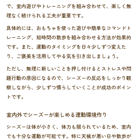
で、室内遊びやトレーニングを組み合わせて、楽しく無
シーズーが元気に過ごす一日の過ごし方
理なく続けられる工夫が重要です。
シーズーの理想的な一日の運動スケジュー
具体的には、おもちゃを使った遊びや簡単なコマンドト
ル
レーニング、短時間の散歩を組み合わせる方法が効果的
健康維持につながるシーズーの生活リズム
です。また、運動のタイミングを日々少しずつ変えた
シーズーの運動能力を活かす日常の工夫
り、ご褒美を活用してやる気を引き出しましょう。
トイレや食事と連動したシーズーの活動
ただし、無理に新しいことを押し付けるとストレスや問
シーズーが後悔しない毎日の過ごし方提案
題行動の原因になるので、シーズーの反応をしっかり観
シーズーの運動不足が招く注意点を解説
察しながら、少しずつ慣らしていくことが成功のポイン
シーズーの運動不足が及ぼす健康リスク
トです。
肥満や病気予防に大切なシーズーの運動
室内外でシーズーが楽しめる運動環境作り
シーズー特有の問題行動と運動不足の関係
運動不足がシーズーの寿命に与える影響
シーズーは体が小さく、体力も限られているため、室内
でも十分な運動が可能です。特に天候が悪い日や散歩が
シーズーのしつけに運動が不可欠な理由