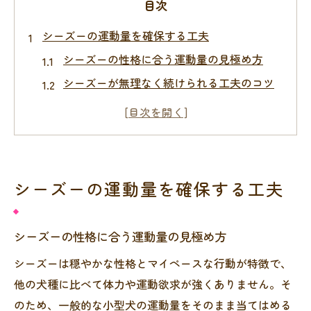
目次
シーズーの運動量を確保する工夫
シーズーの性格に合う運動量の見極め方
シーズーが無理なく続けられる工夫のコツ
室内外でシーズーが楽しめる運動環境作り
シーズーの健康維持に必要な運動量とは
散歩嫌いなシーズーの運動不足対策方法
健康維持へ導くシーズーのエクササイズ法
シーズーの運動量を確保する工夫
シーズーに最適なエクササイズ選びの基本
健康を支えるシーズーの運動リズム作り
シーズーの性格に合う運動量の見極め方
シーズーの体調に合わせた運動メニュー提
シーズーは穏やかな性格とマイペースな行動が特徴で、
案
他の犬種に比べて体力や運動欲求が強くありません。そ
運動が苦手なシーズーへの楽しい工夫
のため、一般的な小型犬の運動量をそのまま当てはめる