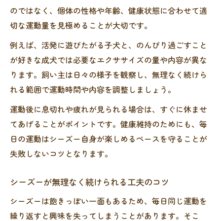
シーズーの寿命延伸に役立つ運動の実践法
のではなく、個体の性格や年齢、健康状態に合わせて適
無理なく続くシーズー向け運動習慣とは
切な運動量を見極めることが大切です。
シーズーのやる気を引き出す習慣化の秘訣
例えば、活発に遊びたがる子犬と、のんびり過ごすこと
シーズーが飽きない運動ルーティンの工夫
が好きな成犬では必要なエクササイズの量や内容が異な
噛み癖対策にも役立つシーズーの運動法
ります。飼い主は日々の様子を観察し、無理なく続けら
トイレ問題も改善するシーズーの運動習慣
れる範囲で運動時間や内容を調整しましょう。
シーズーのしつけと運動を両立させる方法
運動後に息切れや疲れが見られる場合は、すぐに休ませ
愛犬のために室内でできるシーズー運動術
てあげることがポイントです。健康維持のためにも、毎
狭い空間でも可能なシーズーの運動方法
日の運動はシーズー自身が楽しめるペースを守ることが
失敗しないコツとなります。
室内遊びでシーズーが元気になる工夫
健康維持を考えたシーズーの室内エクササ
シーズーが無理なく続けられる工夫のコツ
イズ
シーズーは飽きっぽい一面もあるため、毎日同じ運動を
シーズーが吠える問題にも配慮した運動術
繰り返すと興味を失ってしまうことがあります。そこ
子犬から始めるシーズーの室内運動習慣